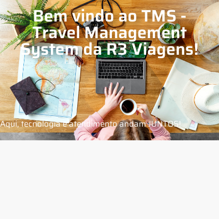
Bem vindo ao TMS -
Travel Management
System da R3 Viagens!
Aqui, tecnologia e atendimento andam JUNTOS!