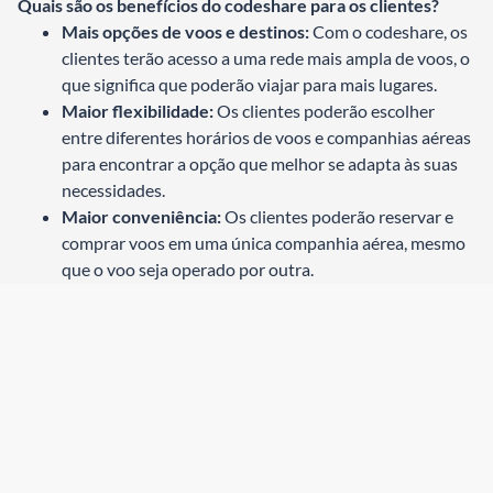
Quais são os benefícios do codeshare para os clientes?
Mais opções de voos e destinos:
Com o codeshare, os
clientes terão acesso a uma rede mais ampla de voos, o
que significa que poderão viajar para mais lugares.
Maior flexibilidade:
Os clientes poderão escolher
entre diferentes horários de voos e companhias aéreas
para encontrar a opção que melhor se adapta às suas
necessidades.
Maior conveniência:
Os clientes poderão reservar e
comprar voos em uma única companhia aérea, mesmo
que o voo seja operado por outra.
O que o acordo significa para o mercado de aviação
brasileiro?
O acordo de codeshare entre Azul e Gol é um passo
importante para a consolidação do mercado de aviação
brasileiro. As duas empresas são as maiores do país, e o
acordo permitirá que elas ofereçam aos clientes uma
experiência de viagem mais completa e competitiva.
Os clientes GOL podem comprar diretamente nos canais de