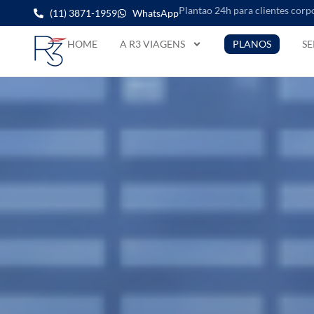
Plantao 24h para clientes corp
(11) 3871-1959
WhatsApp
HOME
A R3 VIAGENS
PLANOS
SE