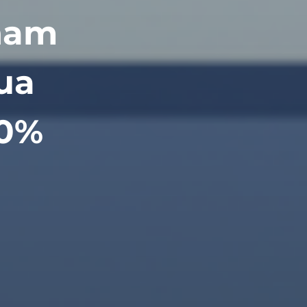
nam
ua
60%