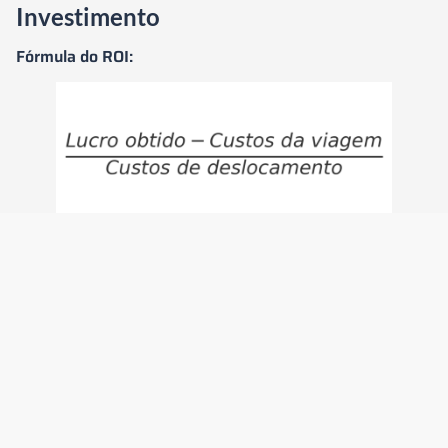
Investimento
Fórmula do ROI:
Fórmula ROI
Explicação dos Componentes:
Lucro Obtido
: Esse é o valor financeiro ou benefício
direto que a viagem trouxe para a empresa. Ele pode
ser medido de várias formas:
Novos contratos fechados.
Aumento no volume de vendas após a viagem.
Novos negócios ou parcerias geradas.