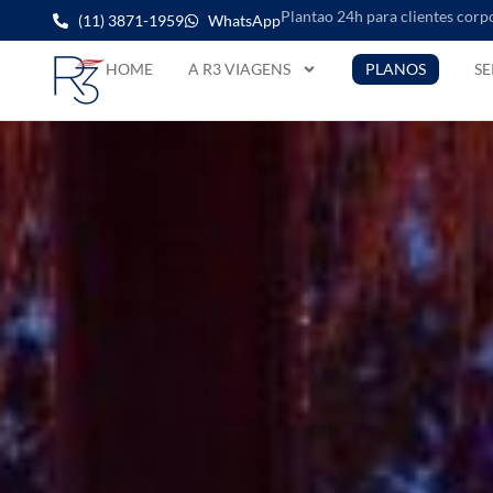
Plantao 24h para clientes corp
(11) 3871-1959
WhatsApp
HOME
A R3 VIAGENS
PLANOS
SE