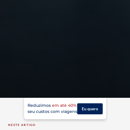
Reduzimos
em até 40%
Eu quero
seu custos com viagens
NESTE ARTIGO