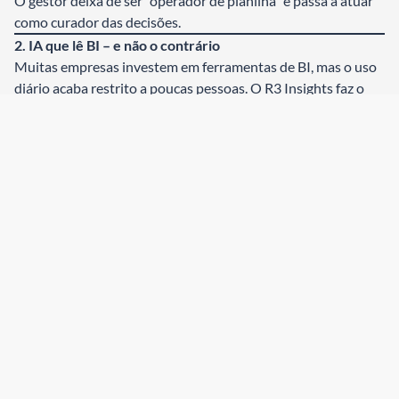
O gestor deixa de ser “operador de planilha” e passa a atuar
como curador das decisões.
2. IA que lê BI – e não o contrário
Muitas empresas investem em ferramentas de BI, mas o uso
diário acaba restrito a poucas pessoas. O R3 Insights faz o
movimento inverso: ele lê os dados já estruturados no BI da
R3, aplica machine learning e devolve uma narrativa
estratégica, pronta para ser consumida pelos gestores.
Isso significa que o gestor não precisa montar dezenas de
filtros ou relatórios; o próprio sistema identifica padrões,
desvios e oportunidades, trazendo os pontos de atenção
para o topo do relatório.
3. Detecção de desvios antes que virem problema
Um dos maiores ganhos da IA é antecipar problemas. O R3
Insights monitora, por exemplo:
aumento de custo médio por viagem em determinada
área ou rota;
queda na antecedência de compra, que costuma
pressionar o orçamento;