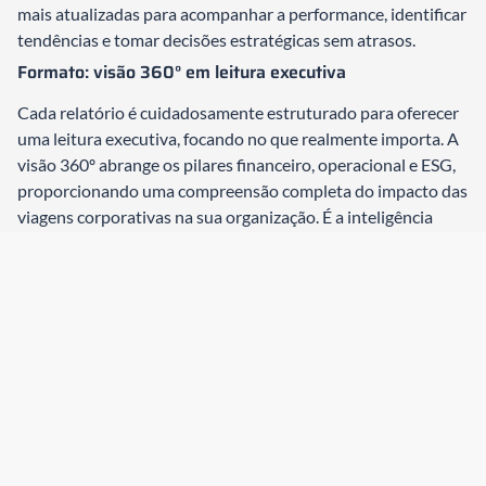
mais atualizadas para acompanhar a performance, identificar
tendências e tomar decisões estratégicas sem atrasos.
Formato: visão 360° em leitura executiva
Cada relatório é cuidadosamente estruturado para oferecer
uma leitura executiva, focando no que realmente importa. A
visão 360º abrange os pilares financeiro, operacional e ESG,
proporcionando uma compreensão completa do impacto das
viagens corporativas na sua organização. É a inteligência
artificial trabalhando a seu favor, complementada pela
análise de especialistas.
Os 5 blocos do R3 Insights
Para garantir uma análise abrangente e detalhada, o R3
Insights é dividido em cinco blocos essenciais:
Bloco Financeiro: gastos, savings realizados, savings
potenciais, comparativo
Este bloco oferece uma radiografia completa dos seus gastos