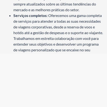
sempre atualizados sobre as últimas tendências do
mercado e as melhores práticas do setor.
Serviços completos:
Oferecemos uma gama completa
de serviços para atender a todas as suas necessidades
de viagens corporativas, desde a reserva de voos e
hotéis até a gestão de despesas e o suporte ao viajante.
Trabalhamos em estreita colaboração com você para
entender seus objetivos e desenvolver um programa
de viagens personalizado que se encaixe no seu
orçamento e nas suas necessidades. Nossa equipe
dedicada está sempre disponível para te auxiliar em
todas as etapas da sua viagem, desde o planejamento
até o retorno.
Tecnologia de ponta:
Utilizamos as melhores
ferramentas tecnológicas para facilitar o
gerenciamento das suas viagens corporativas.
Oferecemos uma plataforma online intuitiva e segura
para que você possa reservar voos, hotéis e outros