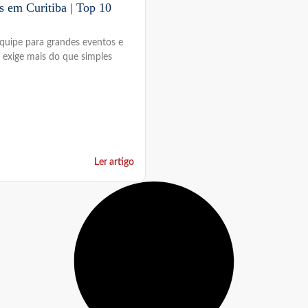
s em Curitiba | Top 10
equipe para grandes eventos e
a exige mais do que simples
Ler artigo