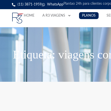
Plantao 24h para clientes corp
(11) 3871-1959
WhatsApp
HOME
A R3 VIAGENS
PLANOS
SE
Etiqueta: viagens cor