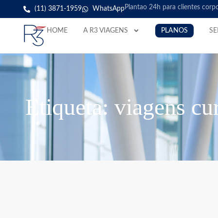
Plantao 24h para clientes corp
(11) 3871-1959
WhatsApp
HOME
A R3 VIAGENS
PLANOS
SE
Etiqueta: viagens cur