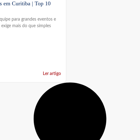
s em Curitiba | Top 10
equipe para grandes eventos e
a exige mais do que simples
Ler artigo