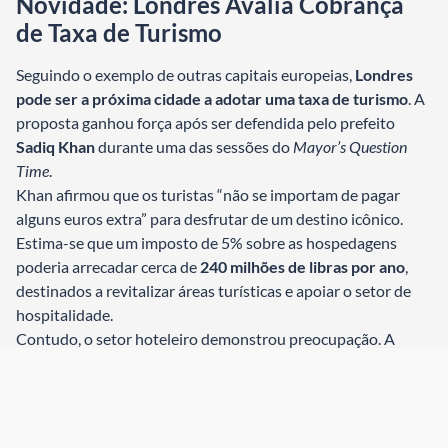
Novidade: Londres Avalia Cobrança
de Taxa de Turismo
Seguindo o exemplo de outras capitais europeias,
Londres
pode ser a próxima cidade a adotar uma taxa de turismo
. A
proposta ganhou força após ser defendida pelo prefeito
Sadiq Khan
durante uma das sessões do
Mayor’s Question
Time
.
Khan afirmou que os turistas “não se importam de pagar
alguns euros extra” para desfrutar de um destino icônico.
Estima-se que um imposto de 5% sobre as hospedagens
poderia arrecadar cerca de
240 milhões de libras por ano
,
destinados a revitalizar áreas turísticas e apoiar o setor de
hospitalidade.
Contudo, o setor hoteleiro demonstrou preocupação. A
entidade
UKHospitality
classificou a medida como
potencialmente “prejudicial”, especialmente em um
momento de recuperação econômica pós-pandemia.
Quais Destinos Já Cobram Taxas de