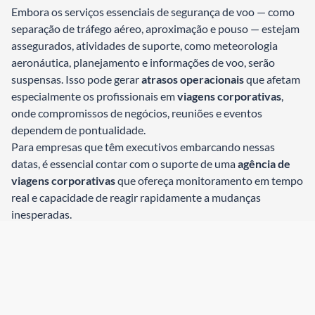
Embora os serviços essenciais de segurança de voo — como
separação de tráfego aéreo, aproximação e pouso — estejam
assegurados, atividades de suporte, como meteorologia
aeronáutica, planejamento e informações de voo, serão
suspensas. Isso pode gerar
atrasos operacionais
que afetam
especialmente os profissionais em
viagens corporativas
,
onde compromissos de negócios, reuniões e eventos
dependem de pontualidade.
Para empresas que têm executivos embarcando nessas
datas, é essencial contar com o suporte de uma
agência de
viagens corporativas
que ofereça monitoramento em tempo
real e capacidade de reagir rapidamente a mudanças
inesperadas.
A R3 Viagens já está preparada
Com mais de
10 anos de experiência em gestão de viagens
corporativas
, a
R3 Viagens
atua de forma proativa para
proteger os interesses de seus clientes em situações de crise.