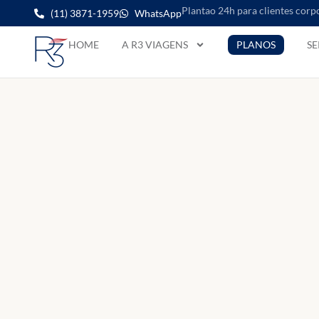
Plantao 24h para clientes corp
(11) 3871-1959
WhatsApp
HOME
A R3 VIAGENS
PLANOS
SE