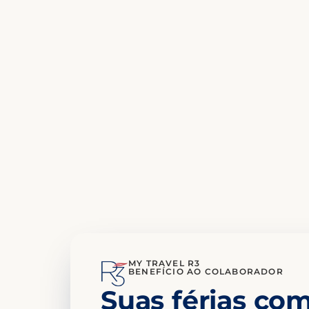
MY TRAVEL R3
BENEFÍCIO AO COLABORADOR
Suas férias c