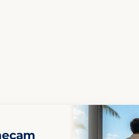
omeçam