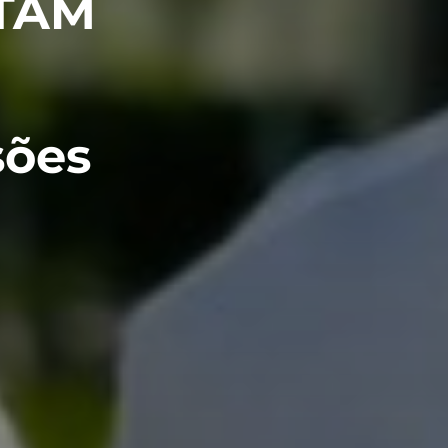
ATAM
sões