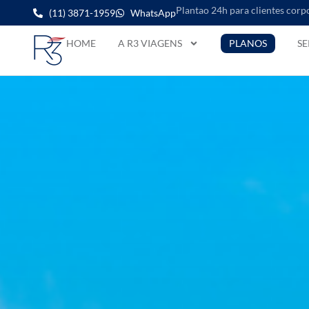
Plantao 24h para clientes corp
(11) 3871-1959
WhatsApp
HOME
A R3 VIAGENS
PLANOS
SE