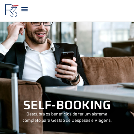
A R3 VIAGENS
SELF-BOOKING
Descubra os benefícios de ter um sistema
completo para Gestão de Despesas e Viagens.