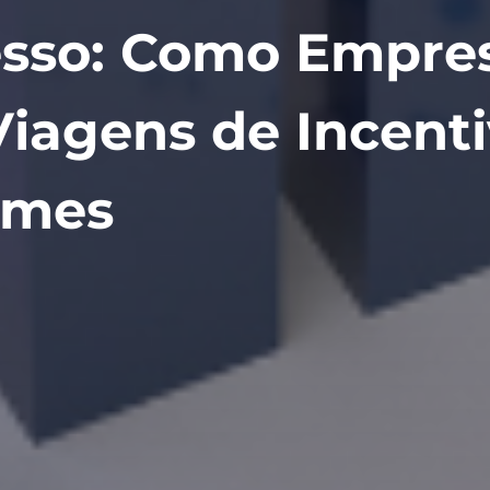
esso: Como Empre
iagens de Incent
imes