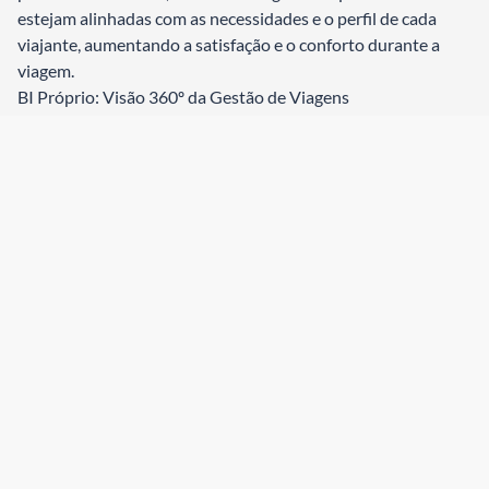
estejam alinhadas com as necessidades e o perfil de cada
viajante, aumentando a satisfação e o conforto durante a
viagem.
BI Próprio: Visão 360º da Gestão de Viagens
Enquanto muitas agências dependem de sistemas de
terceiros, a R3 Viagens optou por desenvolver seu próprio
sistema de Business Intelligence (BI). Essa decisão
estratégica permite uma flexibilidade e uma capacidade de
personalização sem precedentes. Com dashboards
customizáveis e relatórios em tempo real, os gestores de
viagens têm uma visão 360º de todos os aspectos do
programa de viagens da empresa, desde os gastos e o
compliance com as políticas internas até a satisfação dos
colaboradores.
R3 Insights: A Revolução da IA Generativa na Gestão de
Viagens
A joia da coroa do arsenal tecnológico da R3 Viagens é o R3
Insights, uma solução inovadora que utiliza o poder da