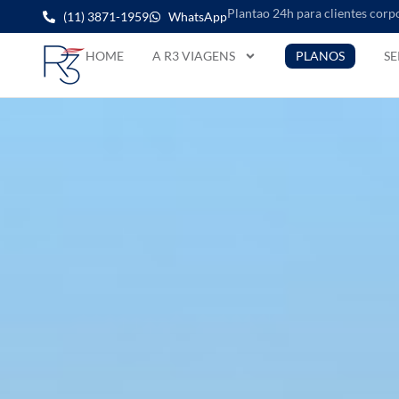
Plantao 24h para clientes corp
(11) 3871-1959
WhatsApp
HOME
A R3 VIAGENS
PLANOS
SE