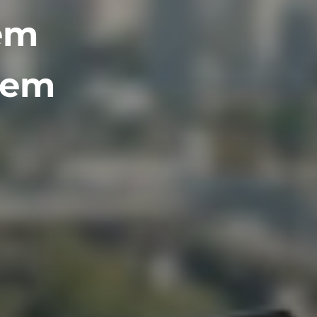
 em
sem